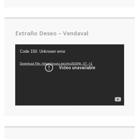
Extraño Deseo – Vendaval
Video
Code 150: Unknown error.
Player
Download File: https://youtu.be/xAvJGS9jh_0?_=1