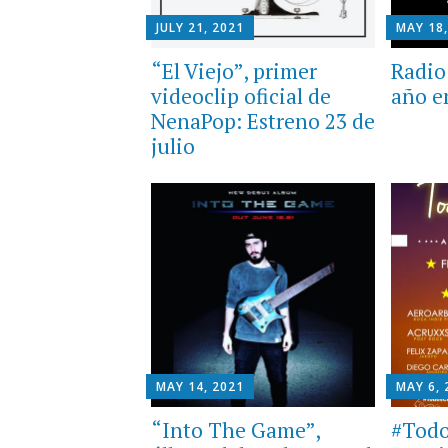
JULY 21, 2021
MAY 18,
“El Viejo”, primer
Radio
videoclip oficial de
año en
NenaPop: Estreno 23 de
julio
MAY 14, 2021
MAY 6, 
“Into The Game”,
#Todo