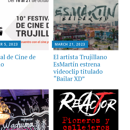
R 5, 2023
MARCH 21, 2023
val de Cine de
El artista Trujillano
lo
EsMartín estrena
videoclip titulado
“Bailar XD”