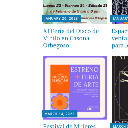
JANUARY 20, 2023
JANUARY
XI Feria del Disco de
Espac
Vinilo en Casona
venta
Orbegoso
para l
MARCH 14, 2022
Festival de Mujeres
MARCH 