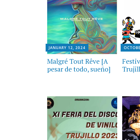
JANUARY 12, 2024
OCTOBE
Malgré Tout Rêve [A
Festi
pesar de todo, sueño]
Trujil