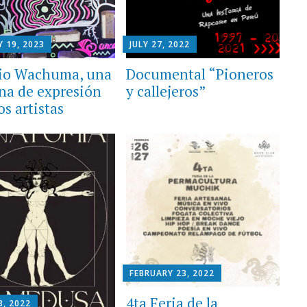
 19, 2023
JULY 27, 2022
io Wachuma, una
Documental “Pioneros
na de expresión
y callejeros”
os artistas
FEBRUARY 23, 2022
4ta Feria de la
3, 2022