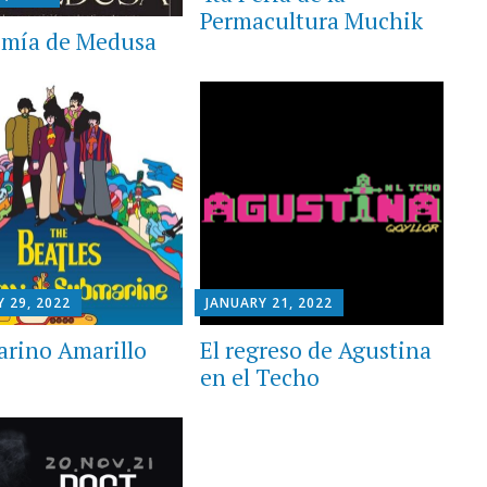
Permacultura Muchik
mía de Medusa
 29, 2022
JANUARY 21, 2022
rino Amarillo
El regreso de Agustina
en el Techo