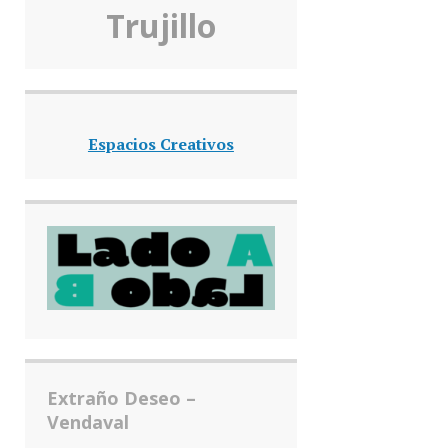
Truj
illo
Espacios Creativos
Extraño Deseo –
Vendaval