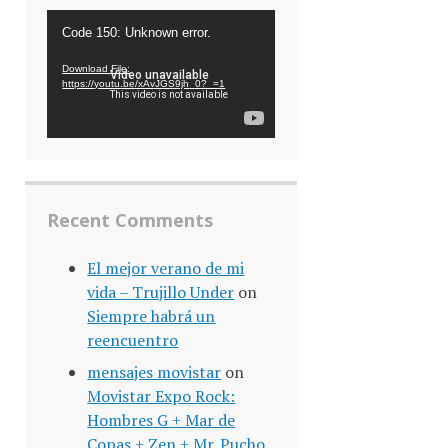
Video
Code 150: Unknown error.
Player
Download File:
https://youtu.be/xAvJGS9jh_0?_=1
Recent Comments
El mejor verano de mi
vida – Trujillo Under
on
Siempre habrá un
reencuentro
mensajes movistar
on
Movistar Expo Rock:
Hombres G + Mar de
Copas + Zen + Mr. Pucho