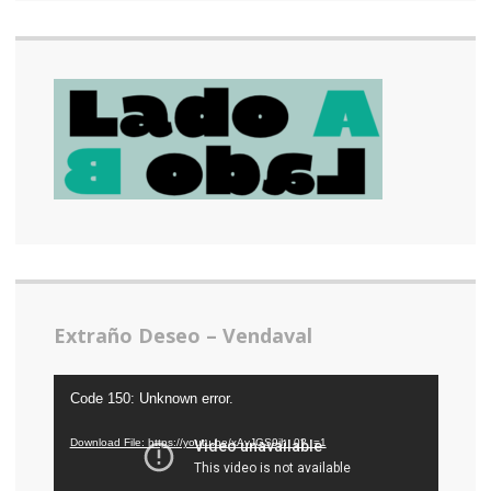
Extraño Deseo – Vendaval
Video
Code 150: Unknown error.
Player
Download File: https://youtu.be/xAvJGS9jh_0?_=1