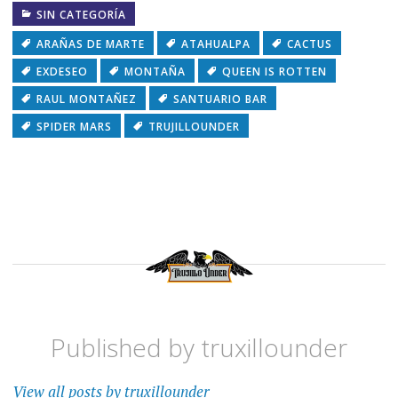
SIN CATEGORÍA
ARAÑAS DE MARTE
ATAHUALPA
CACTUS
EXDESEO
MONTAÑA
QUEEN IS ROTTEN
RAUL MONTAÑEZ
SANTUARIO BAR
SPIDER MARS
TRUJILLOUNDER
Published by
truxillounder
View all posts by truxillounder