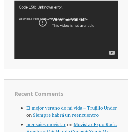
Video
Code 150: Unknown error.
Player
Download File: https://youtu.be/xAvJGS9jh_0?_=1
Recent Comments
El mejor verano de mi vida – Trujillo Under
on
Siempre habrá un reencuentro
mensajes movistar
on
Movistar Expo Rock:
Hombres G + Mar de Copas + Zen + Mr.