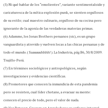
(5) Ni qué hablar de los “emolientes”, variante sentimentaloide y
caricaturesca de la mítica explosión punk, se sienten orgullosos
de su estilo; cual maestro culinario, orgulloso de su cocina pero
ignorante de la agonía de las verdaderas materias primas.
(6) Adammo, los Jonas Brothers peruanos (sic), es un grupo
vanguardista y atrevido y vuelven locas a las chicas peruanas y de
todo el mundo. ( Saauuuuhhhh! ). La Industria, pág.B6, 30/8/2009.
Trujillo-Perú.
(7) En términos sociológicos y antropológicos, según
investigaciones y evidencias científicas.
(8) Promotores que conocen la inmundicia de esta pandemia
pero se resisten, cual líder chotano, a evacuar su mente:
conocen el precio de todo, pero el valor de nada.
(9) Ver Bateson, Gregory en Angels fear y su enfoque integral