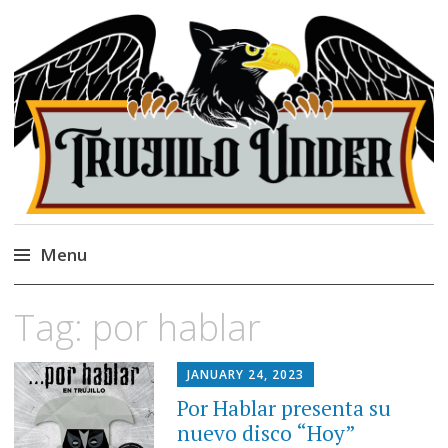
Trujillo Under
Página cultural de la ciudad de Trujillo,
Perú.
Menu
Skip
Tag:
por hablar
to
content
JANUARY 24, 2023
Por Hablar presenta su
nuevo disco “Hoy”