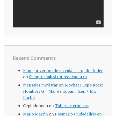
Recent Comments
El mejor verano de mi vida – Trujillo Under
on
Siempre habrá un reencuentro
mensajes movistar
on
Movistar Expo Rock:
Hombres G + Mar de Copas + Zen + Mr.
Pucho
Cephalopodo
on
Taller de cronicas
Mario Martin
on
Poemario Ciudadelirio en