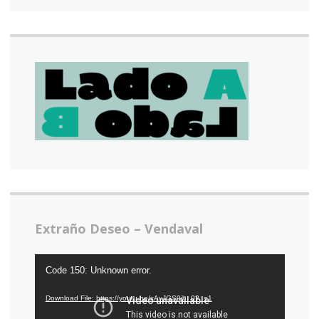
Extraño Deseo – Vendaval
Video
Code 150: Unknown error.
Player
Download File: https://youtu.be/xAvJGS9jh_0?_=1