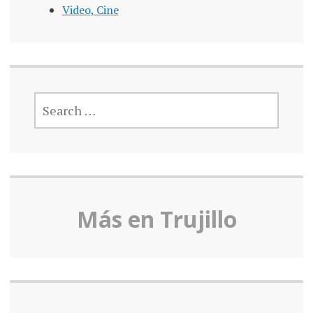
Video, Cine
SEARCH
FOR:
Más en Truj
illo