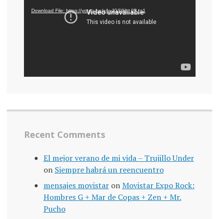
Download File: https://youtu.be/xAvJGS9jh_0?_=1
Recent Comments
El mejor verano de mi vida – Trujillo Under
on
Siempre habrá un reencuentro
mensajes movistar
on
Movistar Expo Rock:
Hombres G + Mar de Copas + Zen + Mr.
Pucho