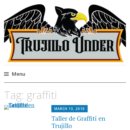
Trujillo Under
Página cultural de la ciudad de Trujillo,
Perú.
Menu
Skip
Tag:
graffiti
to
content
MARCH 13, 2010
Taller de Graffiti en
Trujillo