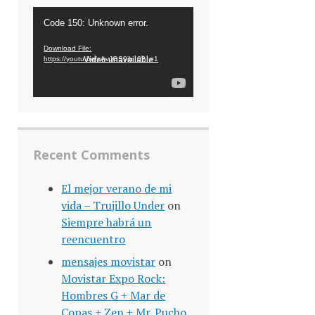
Video
Code 150: Unknown error.
Player
Download File:
https://youtu.be/xAvJGS9jh_0?_=1
Recent Comments
El mejor verano de mi
vida – Trujillo Under
on
Siempre habrá un
reencuentro
mensajes movistar
on
Movistar Expo Rock:
Hombres G + Mar de
Copas + Zen + Mr. Pucho