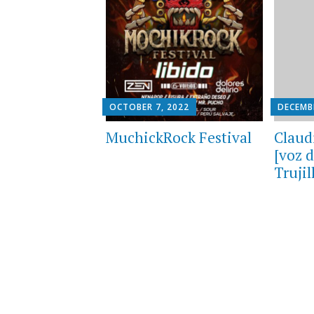
OCTOBER 7, 2022
DECEMBE
MuchickRock Festival
Claud
[voz 
Trujil