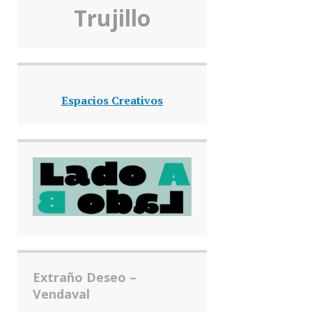
Truj
illo
Espacios Creativos
Extraño Deseo –
Vendaval