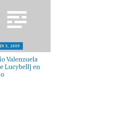
R 5, 2009
io Valenzuela
de Lucybell] en
lo